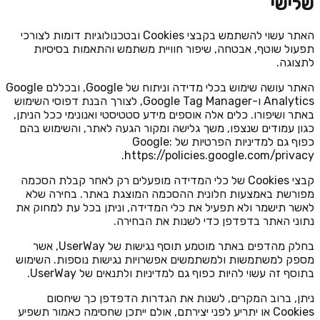
שלישי
האתר עשוי להשתמש בקבצי Cookies ובטכנולוגיות דומות לצורכי
תפעול שוטף, אבטחה, שיפור חוויית משתמש והתאמות בסיסיות
לתצוגה.
האתר עושה שימוש בכלי מדידה וניתוח של Google, ובכללם Google
Analytics ו-Google Tag Manager, לצורך הבנת דפוסי השימוש
באתר ושיפורו. כלים אלה אוספים מידע סטטיסטי ואנונימי ככל הניתן,
כגון עמודים שנצפו, משך גלישה ומקור הגעה לאתר, והשימוש בהם
כפוף גם למדיניות הפרטיות של Google:
https://policies.google.com/privacy.
קבצי Cookies של כלי המדידה מופעלים רק לאחר קבלת הסכמה
מפורשת באמצעות חלונית ההסכמה המוצגת באתר. בחירה שלא
לאשר תישמר ולא תפעיל את כלי המדידה, וניתן בכל עת למחוק את
נתוני האתר בדפדפן כדי לשנות את הבחירה.
בחלק מהדפים באתר מוטמע תוסף נגישות של UserWay, אשר
מספק למשתמשות ולמשתמשים אפשרויות נגישות נוספות. השימוש
בתוסף זה עשוי להיות כפוף גם למדיניות ולתנאים של UserWay.
ניתן, ברוב המקרים, לשנות את הגדרות הדפדפן כך שיחסום
Cookies או יתריע לפני יצירתם, אולם ייתכן שחסימה כאמור תשפיע