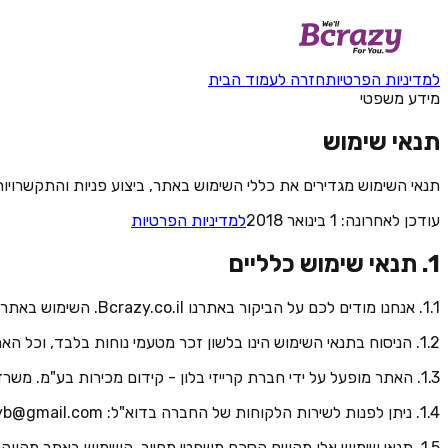
למדיניות הפרטיות
חזרה לעמוד הבית
מידע משפטי
תנאי שימוש
תנאי השימוש מגדירים את כללי השימוש באתר, ביצוע פניות והתקשרויות עם ZY
עודכן לאחרונה:
1 בינואר 2018
למדיניות הפרטיות
1. תנאי שימוש כלליים
1.1. אנחנו מודים לכם על הביקור באתרנו Bcrazy.co.il. השימוש באתר זה הינו בכפוף לעמידה בכל תנאי השימוש באתר זה.
1.2. הניסוח בתנאי השימוש הינו בלשון זכר מטעמי נוחות בלבד, וכל האמור מתייחס לשני המינים באופן זהה.
1.3. האתר מופעל על ידי חברת קרייזי בלון - קידום מכירות בע"מ. משרדי החברה ממוקמים ברחוב המלאכה 18, ראש העין.
1.4. ניתן לפנות לשירות הלקוחות של החברה בדוא"ל: vpsales.crazyb@gmail.com או בטלפון: 03-9248883 בימים א׳-ה׳ בין השעות 9:00–17:00.
1.5. תנאי שימוש אלו מהווים הסכם משפטי מחייב. השימוש באתר מהווה הסכמה לכל התנאים בתקנון זה, לרבות מדיניות הפרטיות. אם אינכם מסכימים לתנאי כלשהו בתקנון זה, עליכם להפסיק את השימוש באתר.