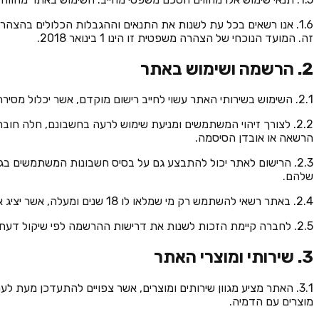
1.6. אנו רשאים בכל עת לשנות את התנאים וההגבלות הכלולים בהצהר
זה. המועד הנוכחי של הצהרה משפטית זו הינו 1 בינואר 2018.
2. הרשמה ושימוש באתר
2.1. השימוש בשירותי האתר עשוי לחייב רישום מוקדם, אשר יכלול מסירת פרטים מזהים נכונים ומדויקים: שם פרטי ושם משפחה, כתובת דואר אלקטרוני, מספר טלפון ופרטים מזהים נוספים.
2.2. לצורך זיהוי המשתמשים ומניעת שימוש לרעה בחשבונם, חלה ח
הרשאה או אובדן הסיסמה.
2.3. הרישום לאתר יכול להתבצע גם על בסיס חשבונות המשתמשים ב
שלהם.
2.4. באתר רשאי להשתמש רק מי שמלאו לו 18 שנים ומעלה, אשר יציג אמצעי תשלום בתוקף.
2.5. לחברה קיימת הזכות לשנות את דרישות ההרשמה לפי שיקול דעתה.
3. שירותי ומוצרי האתר
3.1. האתר מציע מגוון שירותים ומוצרים, אשר צפויים להתעדכן מעת
מוצרים עם הדמיה.