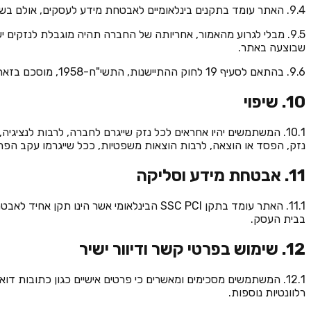
9.4. האתר עומד בתקנים בינלאומיים לאבטחת מידע לעסקים, אולם בשום מקרה החברה לא תישא באחריות בנוגע לאבטחת מידע שהועלה לאתר על ידי המשתמשים.
9.5. מבלי לגרוע מהאמור, אחריותה של החברה תהיה מוגבלת לנזקי
שבוצעה באתר.
9.6. בהתאם לסעיף 19 לחוק ההתיישנות, התשי"ח-1958, מוסכם בזאת על תקופת התיישנות מוסכמת של שנה אחת ממועד ביצוע הפרסום הרלוונטי באתר ו/או האירוע נשוא פניית המשתמשים.
10. שיפוי
10.1. המשתמשים יהיו אחראים לכל נזק שייגרם לחברה, לרבות לנציג
נזק, הפסד או הוצאה, לרבות הוצאות משפטיות, ככל שייגרמו עקב הפר
11. אבטחת מידע וסליקה
בבית העסק.
12. שימוש בפרטי קשר ודיוור ישיר
12.1. המשתמשים מסכימים ומאשרים כי פרטים אישיים כגון כתובות ד
רלוונטיות נוספות.