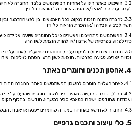
3.2. השימוש באתר הינו על אחריות המשתמשים בלבד. החברה לא תיש
לעבור עבירה כלשהי ו/או הפרה אחרת של הוראות כל דין.
3.3. לחברה נתונה הזכות לנקוט בכל האמצעים, בין לפני ההזמנה ו
חשד לביצוע עבירה ו/או הפרת הוראות כל דין.
3.4. המשתמשים מתחייבים ומאשרים כי כל החומרים שיועלו על ידם ל
כדי לפגוע בפרטיות של אדם ו/או להוות הוצאת לשון הרע.
3.5. החברה אינה יכולה לפקח על כל החומרים שמועלים לאתר על י
זכויות יוצרים, פגיעה בפרטיות, הוצאת לשון הרע, הסתה לאלימות, עיד
4. אחסון תכנים וחומרים באתר
4.1. לאחר העלאת חומרים לחשבון המשתמשים באתר, החברה תהיה רשאית, אך לא חייבת, לאפשר את אחסונם בחשבון המשתמשים לזמן מוגבל. החברה לא תישא באחריות לשמירתם ו/או לגיבויים של החומרים.
4.2. ככלל, החברה תעשה מאמץ סביר לשמור חומרים שהועלו על יד
ועבודות שהודפסו יישמרו במאמץ סביר למשך 3 חודשים. בחלוף תקופות אלו, החומרים עשויים להימחק ללא התראה מוקדמת.
4.3. החברה לא תישא באחריות במקרה שחומרים ייפגעו או יאבדו. המשתמשים מאשרים כי ידוע להם שהשירותים אינם כוללים שירותי גיבוי, וכי הם מנועים מלהעלות כל טענה או דרישה בשל אובדן או נזק לחומרים.
5. כלי עיצוב ותכנים גרפיים