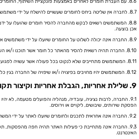
8.6. עם העברת חומרים לאחרים באמצעות פונקציית השיתוף, החומרים עשויים להגיע לידי כל אדם, ולחברה אין שליטה למי יגיעו החומרים.
8.7. לחברה אין שליטה ביחס לחומרים שעשויים להישלח על ידי משתמשים אחרים, ולפיכך לא תהיה למשתמשים כל טענה ביחס לחומרים שעשויים להגיע אליהם באמצעות פונקציות השיתוף.
8.8. המשתמשים רשאים לבקש מהחברה להסיר חומרים שהועלו על יד
אכן בוצעה.
8.9. החברה אינה יכולה לשלוט על החומרים שיועלו על ידי משתמשים אחרים באמצעות פונקציית השיתוף, ולפיכך לא תהיה כל טענה כלפיה ביחס לחומרים אליהם ייחשפו המשתמשים כתוצאה משיתופם.
8.10. החברה תהיה רשאית להסיר מהאתר כל חומר אשר תוכנו ו/או השימוש בו יעמוד בניגוד לתקנון, בין ביוזמתה ובין כמענה לפנייה של צדדים שלישיים.
8.11. המשתמשים מתחייבים שלא לנקוט בכל פעולה אשר עשויה לפגוע באתר ו/או בפונקציות השיתוף, ובכלל זה להימנע ממשלוח ספאם, וירוסים, תולעים, סוסים טרויאניים או כל דבר אחר שעלול להסב נזק.
8.12. המשתמשים יהיו מחויבים בפיצויה ו/או שיפויה של החברה בגין כל נזק שייגרם לה עקב פעולת שיתוף שתיעשה שלא בהתאם להוראות תקנון זה.
9. שלילת אחריות, הגבלת אחריות וקיצור תקופת התיישנות
9.1. החברה, לרבות נציגיה, עובדיה, מנהליה והפועלים מטעמה, לא יהיו
הפסקת שירותים, שיבושים, ליקויים או וירוסים.
9.2. החברה אינה אחראית לתכנים ולחומרים שיועלו לאתר על ידי המשתמשים או צדדים שלישיים, וכן אינה אחראית לכל פעילות בלתי חוקית ו/או בלתי מוסרית שתבוצע על ידם.
9.3. החברה אינה מתחייבת כי פעילות האתר תהיה חפה מהפסקות, 
האינטרנט.