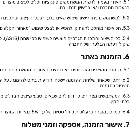
5.1. האתר מעמיד לרשות המשתמשים פונקציות וכלים לעיצוב מוצרים ותכנ
בבעלות החברה ו/או ברישיון הנתון לה.
5.2. למשתמשים ניתן רישיון שימוש שאינו בלעדי בכלי העיצוב ובתכנים הגרפיים, וזאת אך ורק לצורך עריכת החומרים ועיצובם לצורך הזמנת מוצרי דפוס מהחברה.
5.3. חל איסור מוחלט להעתיק, להפיץ או לבצע שימוש "מאחורי הקלעים" בקוד של איזה מכלי העיצוב ו/או התכנים הגרפיים, ואין לעשות בהם כל שימוש אחר מעבר לרישיון הניתן במסגרת תקנון זה.
5.4. 
שיקול דעתה הבלעדי של החברה.
6. הזמנות באתר
6.1. הזמנת המוצרים והשירותים באתר הינה באחריות המשתמשים. מרגע אישור ההזמנה על ידי המשתמשים, המוצר שהוזמן עובר באופן אוטומטי להדפסה, כך שלא ניתן לבצע שינויים בהזמנה לאחר אישורה הסופי.
6.2. ייתכן שלאחר שליחת ההזמנה יישלחו הודעות ביחס להזמנה.
הטיפול בהזמנה.
6.3. המשתמשים מצהירים כי ידוע להם שבאופן טבעי קיימים הבדלים מש
בלתי תקין.
6.4. כמו כן, מובהר כי עלולות לחול סטיות של עד 5% במידות המוצר המודפס לבין המידות שנקבעו בהזמנה. סטיות כאלו ייחשבו כסבירות ולמשתמשים לא תהיה כל טענה או דרישה בשל כך.
7. אישור הזמנה, אספקה וזמני משלוח