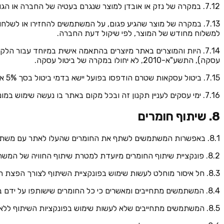
7.12. במקרה של נזק או אובדן למוצר שנגרם בעטיה של החברה או הגורם המשלח, יהיה זכאי המשתמש לאספקה חדשה של המוצר שהוזמן על חשבון החברה וללא עלות של דמי משלוח.
7.13. במקרה של מוצר שהגיע פגום, על המשתמשים להחזירו או לשלחו
למשלוח מחודש של המוצר, לפי שיקול דעת החברה.
עסקה), התשע"א-2010, לא יחולו במקרה של ביטול עסקה.
7.15. ביטול עסקאות שטרם הודפסו בפועל יישא בדמי ביטול בסך 5% או 50 ש"ח, הגבוה מביניהם, ובכפוף לחוק ובהתאם לכל דין רלוונטי.
7.16. ימי עסקים לעניין תקנון זה ובכל מקום באתר בו נעשה שימוש במונח זה פירושם ימים א׳-ה׳, למעט חגים וערבי חג.
8. שיתוף חומרים
8.1. באפשרות המשתמשים לשתף את החומרים שהעלו לאתר עם משתמשים אחרים באתר וכן באמצעות רשתות חברתיות באמצעות פונקציות שיתוף, כפי שיסופקו על ידי החברה מעת לעת.
8.2. פונקציית שיתוף החומרים מיועדת למטרת שיתוף החוויה של המשתמשים והשימוש בה הינו באחריותם הבלעדית.
8.3. חל איסור מוחלט לעשות שימוש בפונקציית השיתוף לצורך הפצת חומרים שתוכנם מנוגד לתקנון זה וכן לצרכים מסחריים, שיווקיים, פוליטיים, פורנוגרפיים או להפצת ספאם.
8.4. המשתמשים מתחייבים ומאשרים כי כל החומרים שישותפו על ידם באמצעות האתר לא יפרו הוראת כל דין, ובכלל זה לא יפגעו בפרטיותו של אדם, לא יהוו הוצאת לשון הרע ולא יפרו זכויות יוצרים.
8.5. המשתמשים מתחייבים שלא לעשות שימוש בפונקציות השיתוף ללא קבלת הסכמה מצדדים שלישיים רלוונטיים, לרבות אדם שמצולם במסגרת החומרים, כאשר נדרשת הסכמה בנסיבות העניין.