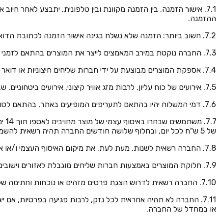
7.1. אישור הזמנה, בין הזמנה מקוונת ובין טלפונית, יתבצע לאחר 
ההזמנה.
7.2. חשוב ביותר: הזמנה שלא נשלח בגינה אישור הזמנה לכתובת הדוא"ל של המשתמשים תיחשב כהזמנה שלא אושרה.
7.3. החברה נוקטת במירב המאמצים לייצר את המוצרים בהתאם לזמני האספקה המצוינים לאותו מוצר. ספירת ימי העבודה תחל מהיום העוקב ליום בו נשלח אישור ההזמנה.
7.4. אספקת המוצרים מבוצעת על ידי חברות שליחים חיצוניות או דואר ישראל או חברת דואר אחרת, ולכן לחברה אין ולא יכולה להיות שליטה על עצם אספקת המוצרים ועל המועד בו יסופקו המוצרים בפועל.
7.5. אירועים של כוח עליון, לרבות מזג אוויר קיצוני, אירועים ביטחוניים, שביתות או השבתות בחברות הדואר בישראל, יובילו להארכת המועדים הקבועים לאספקת המוצרים בהתאם למשך הזמן בו יימשכו אירועים אלו.
7.6. דמי המשלוח יהיו בהתאם לתעריפים המופיעים באתר, בהתאם לסוג המוצר ודרך השילוח שנבחרה. איסוף עצמי ללא תשלום אפשרי אך ורק במשרדי החברה בראש העין.
7.7
של 5 ש"ח לכל יום, ובחלוף שלושה חודשים החברה תהיה רשאית להשמיד את המוצר ללא צורך במשלוח התראה.
7.8. החברה רשאית לשנות, מעת לעת, את מיקום האיסוף העצמי ו/או את סוגי המשלוחים ו/או את דמי המשלוח ו/או את זמני האספקה לפי שיקול דעתה הבלעדי.
7.9. חלוקת המוצרים באמצעות חברות שליחים מוגבלת לאזורים וישובים מסוימים. לאזורים וישובים אליהם לא יתבצעו שליחויות, הדיוור יתבצע באמצעות דואר ישראל או חברת דואר אחרת בלבד.
7.10. החברה רשאית לדרוש הצגת פרטים מזהים או נוכחות וחתימה של בעל כרטיס האשראי ששילם עבור המוצר כתנאי למסירת המוצר.
7.11. החברה לא תהיה אחראית לכל נזק, לרבות פגיעה בפרטיות, 
או במחדל של החברה.